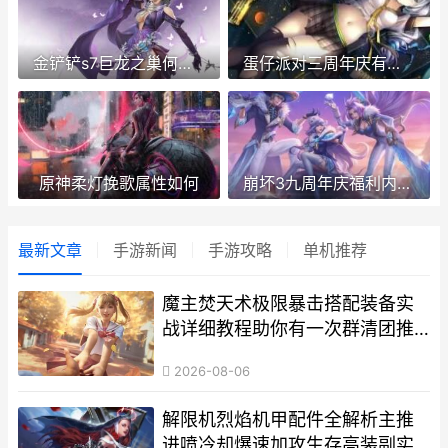
金铲铲s7巨龙之巢何时返场 金铲铲s7巨龙之巢什么时候上线的
蛋仔派对三周年庆有啥活动主题 蛋仔派对三周年礼盒
原神柔灯挽歌属性如何
崩坏3九周年庆福利内容概括 崩坏三19年周年庆
最新文章
手游新闻
手游攻略
单机推荐
魔主焚天术极限暴击搭配装备实
战详细教程助你有一次群清团推
梦秒伤加输出极速爆炸
2026-08-06
解限机烈焰机甲配件全解析主推
进喷冷却爆速加攻生存高装副实