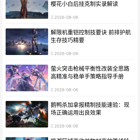
樱花小白后挂克制实录解读
2026-08-06
解限机重铠控制技要诀 前排护航
生存技巧精要
2026-08-06
萤火突击枪械平衡性改装全思路
高精准与稳单手策略指导手册
2026-08-06
鹅鸭杀加拿报精制技能速验：现
场正确运用出良效果
2026-08-06