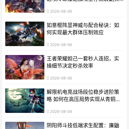
战突破输出连控
2026-08-06
如意棍阵显神威与配合秘诀：如
何实现最大群体压制效应
2026-08-06
王者荣耀妲己一套秒人连招，实
操细节决定秒杀效率
2026-08-06
解限机电竞战场段位稳步进阶策
略 如何在高压局势实现从青铜到
大将大节奏破局要领
2026-08-06
阴阳师斗技低端求生配置：廉鼬