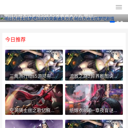
明日方舟无忧梦呓SSEX5突袭通关方式 明日方舟无忧梦呓剧情
今日推荐
三角洲行动s5游坝有余通关方式 三角洲行动游戏
流放之路2异界刷图诀窍同享 流放之路2异界天赋点怎么获得
空洞骑士丝之歌忆痕全收集指导 空洞骑士丝之歌第三幕
纸嫁衣8第一章夜盲谜题如何解 纸嫁衣8第一章详细攻略图解